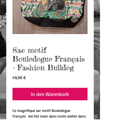
Sac motif
Bouledogue Français
- Fashion Bulldog
Preis
49,00 €
In den Warenkorb
Ce magnifique sac motif Bouledogue
Français est fait main dans notre atelier dans
les Vosges 🇫🇷.
Toile tissée avec un motif Bouledogue Français
sur la face avant du sac et simili cuir de couleur