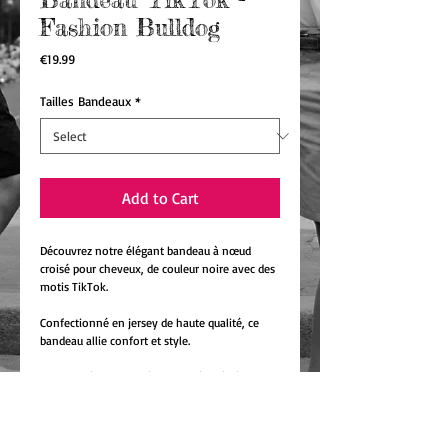
Fashion Bulldog
Price
€19.99
Tailles Bandeaux
*
Add to Cart
Découvrez notre élégant bandeau à nœud
croisé pour cheveux, de couleur noire avec des
motis TikTok.
Confectionné en jersey de haute qualité, ce
bandeau allie confort et style.
Chaque pièce est entièrement réalisée à la
main dans notre atelier dans les Vosges,
garantissant un savoir-faire artisanal et une
attention minutieuse aux détails.