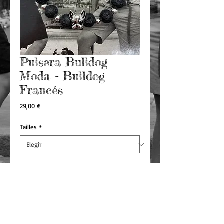
Pulsera Bulldog
Moda - Bulldog
Francés
Precio
29,00 €
Tailles
*
Agregar al carrito
La pulsera de piedra de lava Bulldog de moda
es perfecta para agregar un toque discreto y
elegante a tu muñeca o apilarla con tus otras