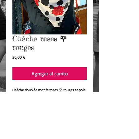
Chèche roses 🌹
rouges
Precio
26,00 €
Agregar al carrito
Chèche doublée motifs roses 🌹 rouges et pois 
noirs. 

Parfait pour réhausser vos tenues foncés. 

Matière très douce. 

Fait main dans les Vosges 🇫🇷

D'un côté un magnifique tissu imprimé motifs 
roses 🌹 rouges et pois noirs de l’autre un tissu 
noir. 

Orné d’un galon noir pompons.
