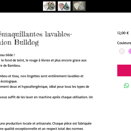
émaquillantes lavables-
P
12,00 €
hion Bulldog
Couleur
eau tiède !
 le fond de teint, le rouge à lèvres et plus encore grace aux
bre de Bambou.
mbou et tissu, nos lingettes sont entièrement lavables et
e écologique.
ement doux et hypoallergénique, idéal pour tous les types de
 il vous suffit de les laver en machine après chaque utilisation. Un
une production locale et artisanale. Chaque pièce est fabriquée
ne qualité exceptionnelle et un respect total des normes