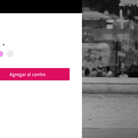
recio
s
*
Agregar al carrito