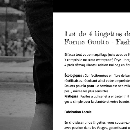
Lot de 4 lingettes d
Forme Goutte - Fas
Effacez tout votre maquillage juste avec de l'
Y compris le mascara waterproof, l'eye-liner,
4 pads démaquillants Fashion Bulldog en fi
Écologiques
: Confectionnées en fibre de ba
réutilisables, réduisant ainsi votre empreint
Douces pour la peau
: Le bambou est naturell
peau, même les plus sensibles.
Pratiques
: Faciles à utiliser et à entretenir,
geste simple pour la planète et votre beauté.
Fabrication Locale
En choisissant nos lingettes, vous soutenez 
avec passion dans les Vosges, garantissant u