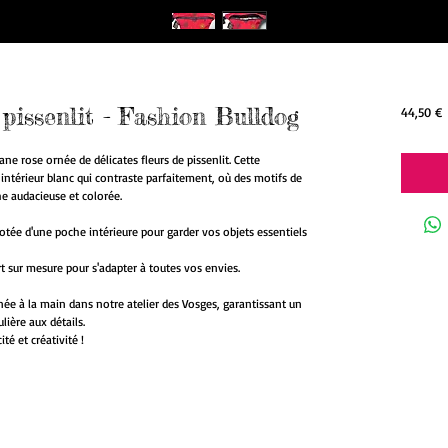
 pissenlit - Fashion Bulldog
P
44,50 €
ne rose ornée de délicates fleurs de pissenlit. Cette
 intérieur blanc qui contraste parfaitement, où des motifs de
e audacieuse et colorée.
dotée d'une poche intérieure pour garder vos objets essentiels
rt sur mesure pour s'adapter à toutes vos envies.
e à la main dans notre atelier des Vosges, garantissant un
lière aux détails.
ité et créativité !