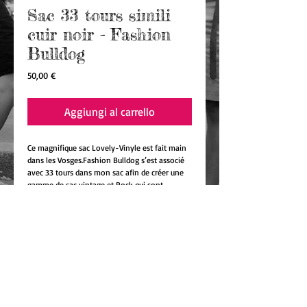
Sac 33 tours simili
cuir noir - Fashion
Bulldog
Prezzo
50,00 €
Aggiungi al carrello
Ce magnifique sac Lovely-Vinyle est fait main 
dans les Vosges.Fashion Bulldog s’est associé 
avec 33 tours dans mon sac afin de créer une 
gamme de sac vintage et Rock qui sont 
personnalisable avec 3 photos de votre choix 
de votre ou vos boubous ou enfants ou 
autre...En simili cuir noir ainsi que 2 vinyles sur 
les côtes.L’intérieur est en tissus avec des têtes 
de mort mexicaines en polyester et coton, 
avec une poche pour le rangement et pour 
retrouver facilement ses affaires.Une 
bandoulière afin de le porter à l’épaule ( 
longueur environ 160 cm )Dimensions : L 25 