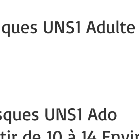
ques UNS1 Adulte
 n'y a aucun article à afficher pour le momen
ues UNS1 Ado
rtir de 10 à 14 Envi