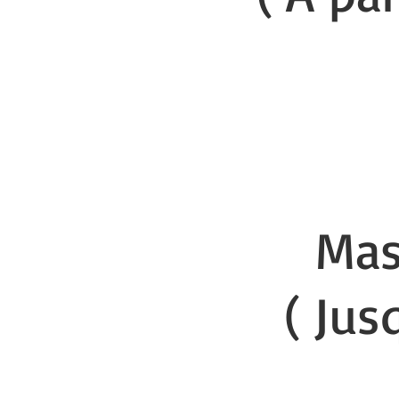
I
Masq
( Jus