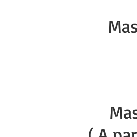
Mas
Il
Masq
( A pa