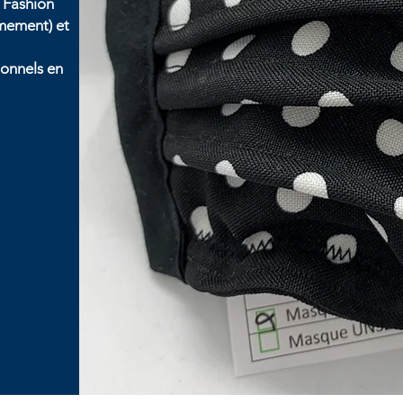
 Fashion
rmement) et
ionnels en