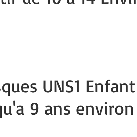
l n'y a aucun article à afficher pour le momen
ues UNS1 Enfant
qu'a 9 ans environ 