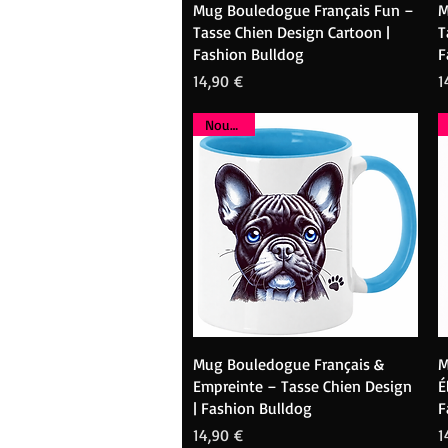
Aperçu rapide
Mug Bouledogue Français Fun –
M
Tasse Chien Design Cartoon |
T
Fashion Bulldog
F
Prix
P
14,90 €
1
Nouveau
Aperçu rapide
Mug Bouledogue Français &
M
Empreinte – Tasse Chien Design
É
| Fashion Bulldog
F
Prix
P
14,90 €
1