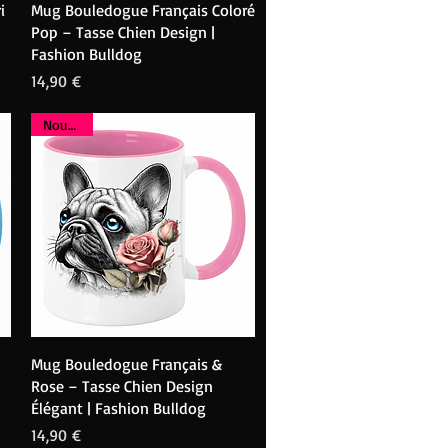
Aperçu rapide
i
Mug Bouledogue Français Coloré
Pop – Tasse Chien Design |
Fashion Bulldog
Prix
14,90 €
Nouveau
Aperçu rapide
Mug Bouledogue Français &
Rose – Tasse Chien Design
Élégant | Fashion Bulldog
Prix
14,90 €