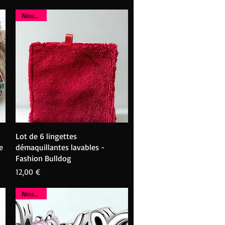
Nouveau
Aperçu rapide
Lot de 6 lingettes
e
démaquillantes lavables -
Fashion Bulldog
Prix
12,00 €
Nouveau