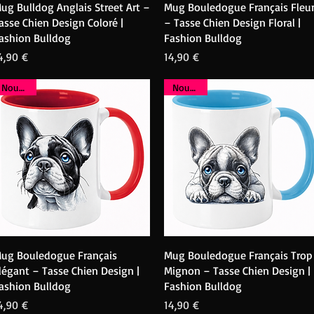
Aperçu rapide
Aperçu rapide
ug Bulldog Anglais Street Art –
Mug Bouledogue Français Fleur
asse Chien Design Coloré |
– Tasse Chien Design Floral |
ashion Bulldog
Fashion Bulldog
rix
Prix
4,90 €
14,90 €
Nouveau
Nouveau
Aperçu rapide
Aperçu rapide
ug Bouledogue Français
Mug Bouledogue Français Trop
légant – Tasse Chien Design |
Mignon – Tasse Chien Design |
ashion Bulldog
Fashion Bulldog
rix
Prix
4,90 €
14,90 €