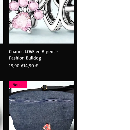
Aperçu rapide
Charms LOVE en Argent -
Fashion Bulldog
Prix original
Prix promotionnel
19,90 €
14,90 €
Nouveau