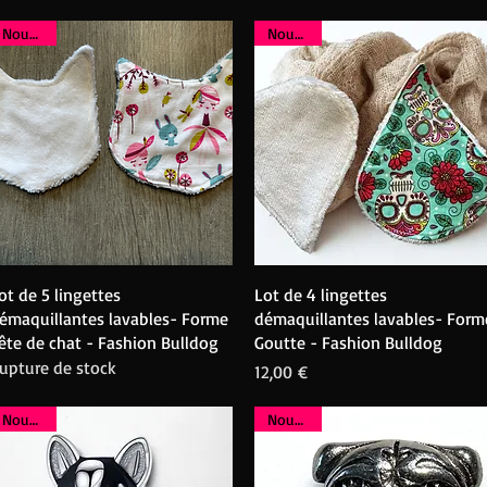
Nouveau
Nouveau
Aperçu rapide
Aperçu rapide
ot de 5 lingettes
Lot de 4 lingettes
émaquillantes lavables- Forme
démaquillantes lavables- Form
ête de chat - Fashion Bulldog
Goutte - Fashion Bulldog
upture de stock
Prix
12,00 €
Nouveau
Nouveau