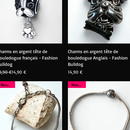
Aperçu rapide
Aperçu rapide
harms en argent tête de
Charms en argent tête de
ouledogue français - Fashion
bouledogue Anglais - Fashion
ulldog
Bulldog
rix original
rix promotionnel
Prix
9,90 €
14,90 €
14,90 €
Nouveau
Nouveau