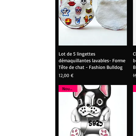
Aperçu rapide
Lot de 5 lingettes
C
démaquillantes lavables- Forme
b
Tête de chat - Fashion Bulldog
B
Prix
P
P
12,00 €
1
Nouveau