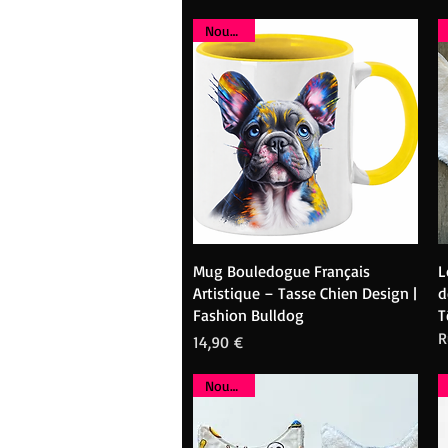
Nouveau
Aperçu rapide
Mug Bouledogue Français
L
Artistique – Tasse Chien Design |
d
Fashion Bulldog
T
R
Prix
14,90 €
Nouveau